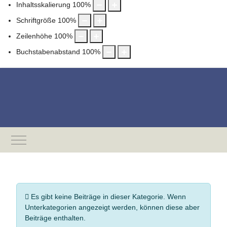
Inhaltsskalierung
100
%
Schriftgröße
100
%
Zeilenhöhe
100
%
Buchstabenabstand
100
%
Mobile Menu Toggle
Information
Es gibt keine Beiträge in dieser Kategorie. Wenn
Unterkategorien angezeigt werden, können diese aber
Beiträge enthalten.